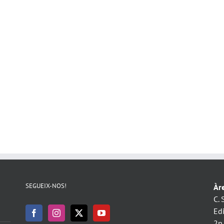
SEGUEIX-NOS!
Àre
C. 
Ed
2n