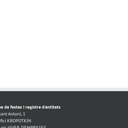
a de festes i registre d'entitats
Sant Antoni, 1
ifici KROPOTKIN
. pis VIVER D'EMPRESES