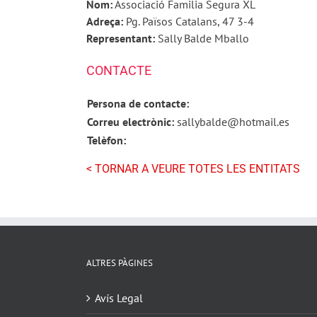
Nom:
Associació Familia Segura XL
Adreça:
Pg. Països Catalans, 47 3-4
Representant:
Sally Balde Mballo
CONTACTE
Persona de contacte:
Correu electrònic:
sallybalde@hotmail.es
Telèfon:
< TORNAR A VEURE TOTES LES ENTITATS
ALTRES PÀGINES
Avís Legal