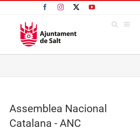
Skip
Facebook
Instagram
X
YouTube
to
content
Assemblea Nacional
Catalana - ANC