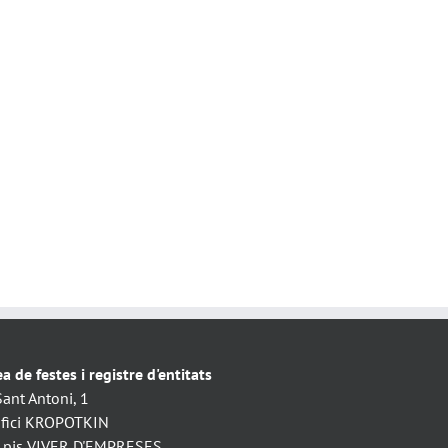
a de festes i registre d'entitats
Sant Antoni, 1
ifici KROPOTKIN
. pis VIVER D'EMPRESES