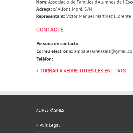
Nom:
Associació de Famílies d'Alumnes de l'Esco
Adreça:
c/ Alfons Moré, S/N
Representant:
Víctor Manuel Martínez Llorente
CONTACTE
Persona de contacte:
Correu electrònic:
ampalesarrelssalt@gmail.c
Telèfon:
< TORNAR A VEURE TOTES LES ENTITATS
ALTRES PÀGINES
Avís Legal