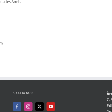
la les Arrels
om
SEGUEIX-NOS!
Àre
C. 
Ed
2n