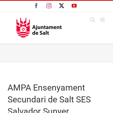
Skip
Facebook
Instagram
X
YouTube
to
content
AMPA Ensenyament
Secundari de Salt SES
Salvador Sunyer