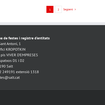
Següent
1
2
a de festes i registre d'entitats
Sant Antoni, 1
ifici KROPOTKIN
. pis VIVER D'EMPRESES
spatxos D1 i D2
190 Salt
2 249191 extensió 1318
stes@salt.cat