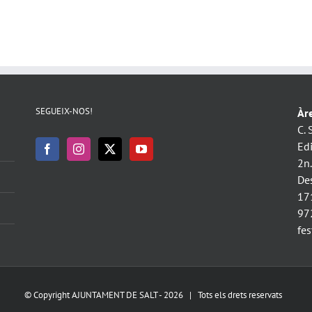
SEGUEIX-NOS!
Àre
C. 
Ed
2n
De
17
97
fe
© Copyright AJUNTAMENT DE SALT -
2026 | Tots els drets reservats