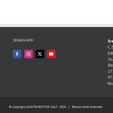
SEGUEIX-NOS!
Àre
C. 
Ed
2n
De
17
97
fe
© Copyright AJUNTAMENT DE SALT -
2026 | Tots els drets reservats