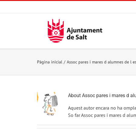
Skip
to
content
Pàgina inicial
Assoc pares i mares d alumnes de l e
About
Assoc pares i mares d al
Aquest autor encara no ha ompler
So far Assoc pares i mares d alu