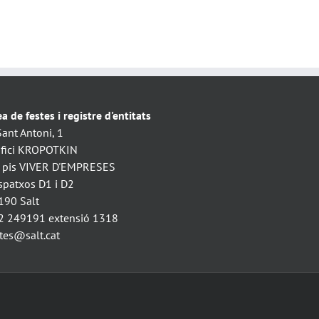
a de festes i registre d'entitats
Sant Antoni, 1
ifici KROPOTKIN
. pis VIVER D'EMPRESES
spatxos D1 i D2
190 Salt
2 249191 extensió 1318
stes@salt.cat