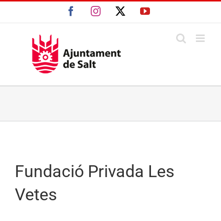
Skip
Facebook
Instagram
X
YouTube
to
content
Fundació Privada Les
Vetes